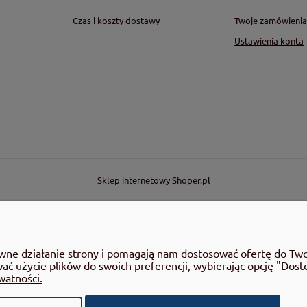
Czas i koszty dostawy
Twoje zamówienia
Ustawienia konta
THERM w Polsce.
Sklep internetowy Shoper.pl
rawne działanie strony i pomagają nam dostosować ofertę do T
wać użycie plików do swoich preferencji, wybierając opcję "Dost
watności.