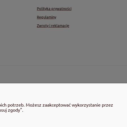
Polityka prywatności
Regulaminy
Zwroty i reklamacje
woich potrzeb. Możesz zaakceptować wykorzystanie przez
osuj zgody".