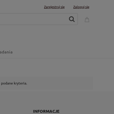
Zarejestruj się
Zaloguj się
adania
 podane kryteria.
O
INFORMACJE