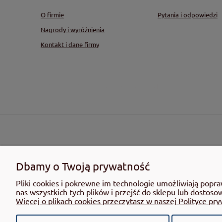
O firmie
Pytania i odpowiedzi
Nagrody i wyróżnienia
Kontakt i dane firmy
4ECO LINE Sp. z o.o. - wyłączny dystrybutor AERO
Dbamy o Twoją prywatność
Pliki cookies i pokrewne im technologie umożliwiają pop
nas wszystkich tych plików i przejść do sklepu lub dostoso
Więcej o plikach cookies przeczytasz w naszej Polityce pry