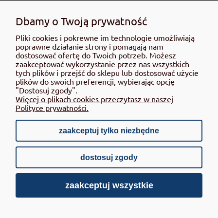
MOJE KONTO
Dbamy o Twoją prywatność
INFORMACJE
Pliki cookies i pokrewne im technologie umożliwiają
poprawne działanie strony i pomagają nam
dostosować ofertę do Twoich potrzeb. Możesz
zaakceptować wykorzystanie przez nas wszystkich
tych plików i przejść do sklepu lub dostosować użycie
plików do swoich preferencji, wybierając opcję
4ECO LINE Sp. z o.o. - wyłączny dystrybutor AEROTHERM w
"Dostosuj zgody".
Polsce.
Więcej o plikach cookies przeczytasz w naszej
Polityce prywatności.
zaakceptuj tylko niezbędne
pokaż pełną wersję strony
dostosuj zgody
Sklep internetowy Shoper.pl
zaakceptuj wszystkie